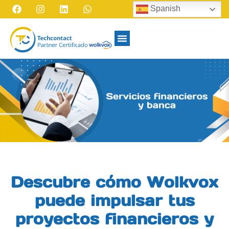
Spanish
Descubre cómo Wolkvox
puede impulsar tus
proyectos financieros y